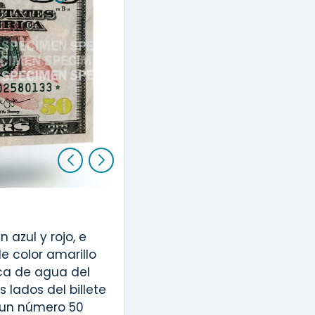
Tinta que ca
2
 azul y rojo, e
Incline el billete par
de color amarillo
el número 50 en la esq
rca de agua del
 lados del billete
e un número 50