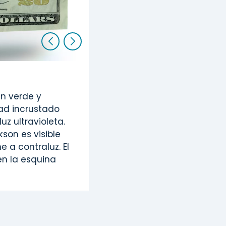
Tinta que ca
2
en verde y
Incline el billete par
dad incrustado
el número 20 en la esq
uz ultravioleta.
son es visible
 a contraluz. El
en la esquina