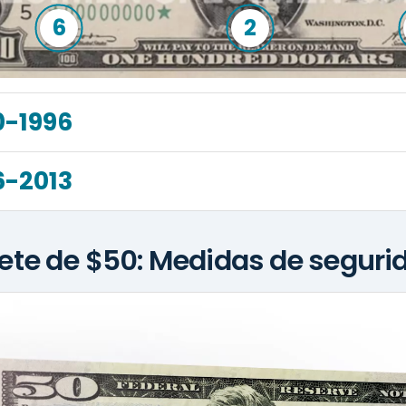
6
2
0-1996
6-2013
llete de $50: Medidas de seguri