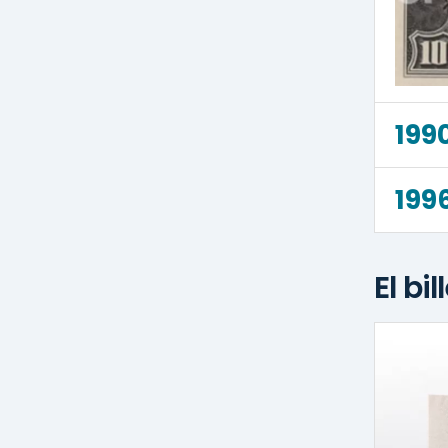
199
199
El bi