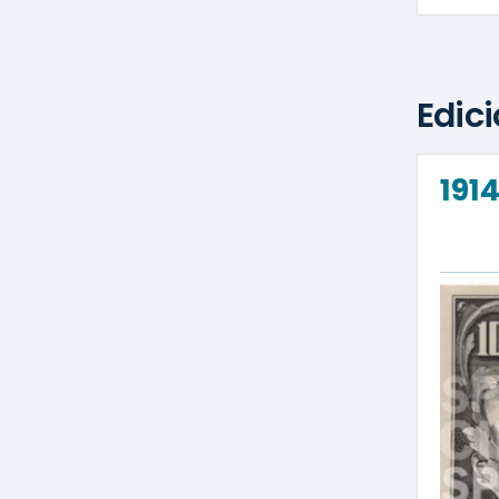
a marca de agua,
ONE HUNDRED USA
a lo
y números
100
de tamaño pequeño en los
Edic
191