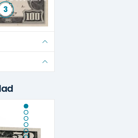
3
dad