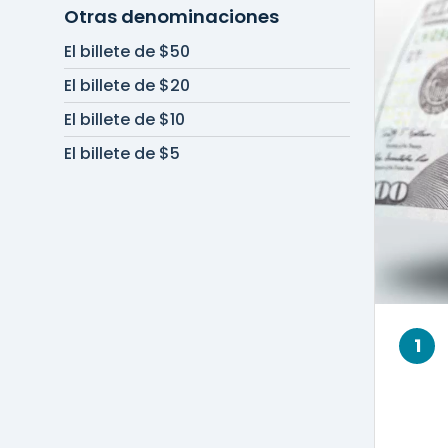
Otras denominaciones
El billete de $50
El billete de $20
El billete de $10
El billete de $5
1
impresión en tamaño pequeño (quizá
E UNITED STATES OF AMERICA
sobre el
Franklin,
USA 100
alrededor del espacio