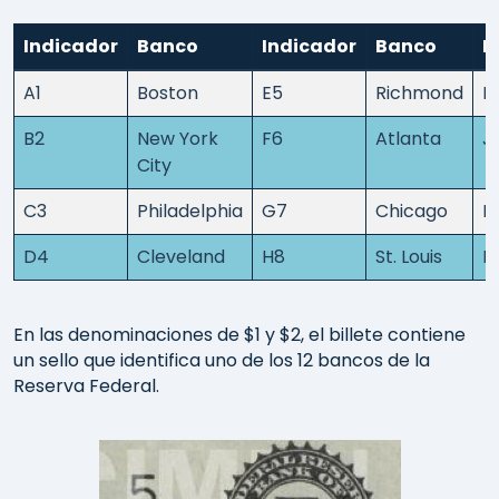
Indicador
Banco
Indicador
Banco
I
A1
Boston
E5
Richmond
I9
B2
New York
F6
Atlanta
J
City
C3
Philadelphia
G7
Chicago
K1
D4
Cleveland
H8
St. Louis
L1
En las denominaciones de $1 y $2, el billete contiene
un sello que identifica uno de los 12 bancos de la
Reserva Federal.